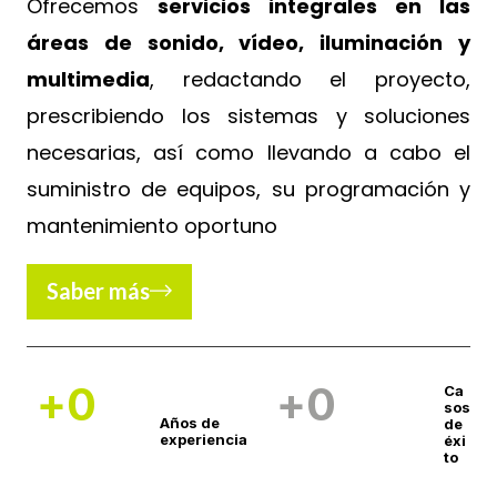
Ofrecemos
servicios integrales en las
áreas de sonido, vídeo, iluminación y
multimedia
, redactando el proyecto,
prescribiendo los sistemas y soluciones
necesarias, así como llevando a cabo el
suministro de equipos, su programación y
mantenimiento oportuno
Saber más
+
0
+
0
Ca
sos
Años de
de
experiencia
éxi
to