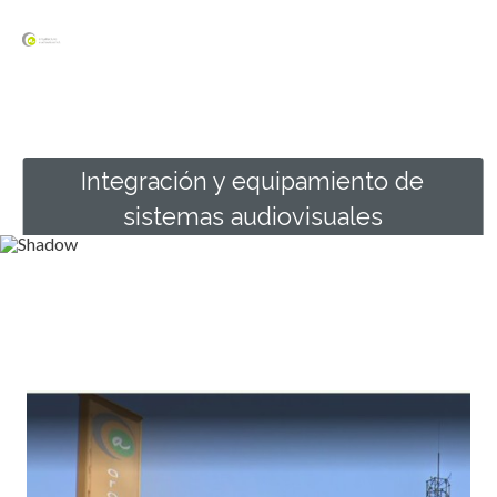
Ir
Mai
al
Men
contenido
Integración y equipamiento de
sistemas audiovisuales