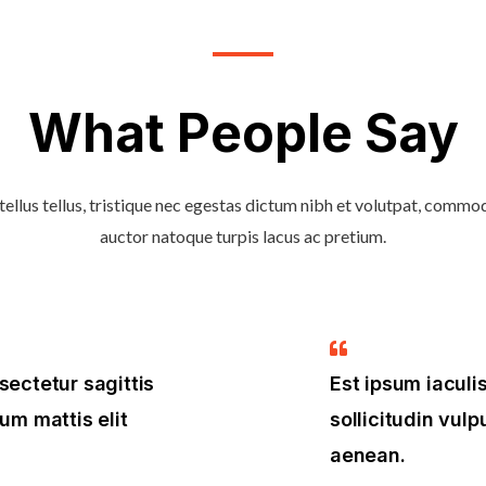
What People Say
tellus tellus, tristique nec egestas dictum nibh et volutpat, commod
auctor natoque turpis lacus ac pretium.
sectetur sagittis
Est ipsum iacul
um mattis elit
sollicitudin vul
aenean.