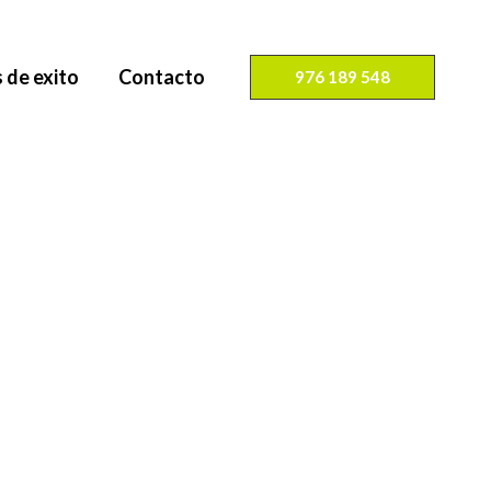
 de exito
Contacto
976 189 548
la eget nunc