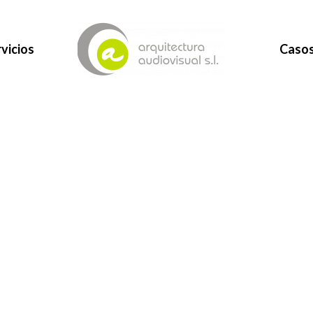
vicios
Casos
About Me
piscing in dignissim scelerisque fermentum nibh condimentum ligu
blandit interdum eros, massa ante ipsum senectus quis in.