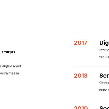
2017
Dig
Interd
us turpis
facili
er augue amet
iverra massa
2013
Sen
Sit nu
nunc 
2010
Soc