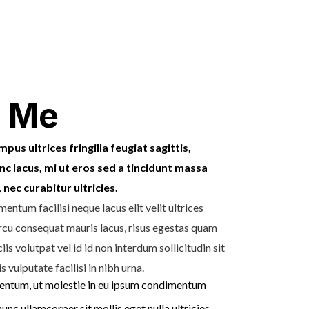
 Me
pus ultrices fringilla feugiat sagittis,
 lacus, mi ut eros sed a tincidunt massa
nec curabitur ultricies.
ntum facilisi neque lacus elit velit ultrices
rcu consequat mauris lacus, risus egestas quam
s volutpat vel id id non interdum sollicitudin sit
s vulputate facilisi in nibh urna.
mentum, ut molestie in eu ipsum condimentum
nunc ullamcorper sit mollis eget nulla ultricies