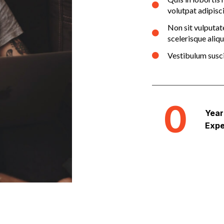
volutpat adipisc
Non sit vulputat
scelerisque aliqu
Vestibulum suscip
0
Year
Expe