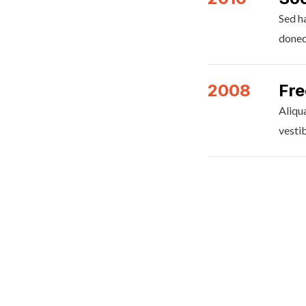
Sed h
donec 
2008
Fre
Aliqua
vestib