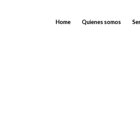
Ir
al
Home
Quienes somos
Ser
contenido
Aliquet adi