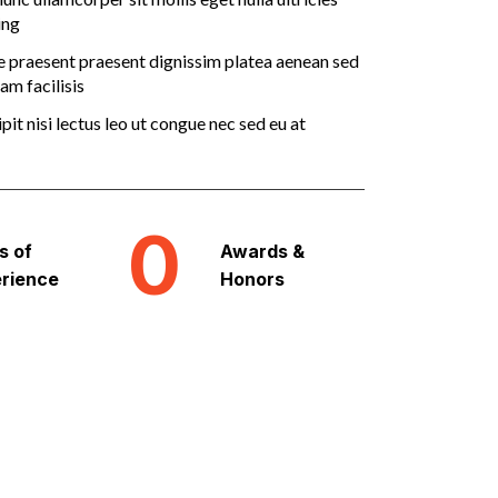
ing
e praesent praesent dignissim platea aenean sed
am facilisis
it nisi lectus leo ut congue nec sed eu at
0
s of
Awards &
rience
Honors