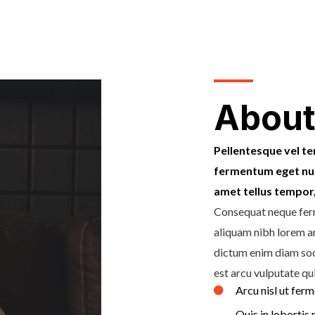
About
Pellentesque vel tem
fermentum eget nunc
amet tellus tempor, 
Consequat neque ferme
aliquam nibh lorem a
dictum enim diam socii
est arcu vulputate qui
Arcu nisl ut fer
Quis in lobortis 